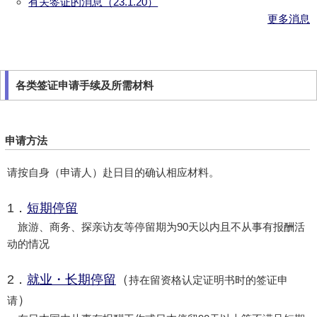
有关签证的消息（23.1.20）
更多消息
各类签证申请手续及所需材料
申请方法
请按自身（申请人）赴日目的确认相应材料。
1．
短期停留
旅游、商务、探亲访友等停留期为90天以内且不从事有报酬活
动的情况
2．
就业・长期停留
（
持在留资格认定证明书时的签证申
）
请