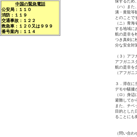
保するため
中国の緊急電話
（ハ）また
公安局：１１０
溝・黄龍等
消防：１１９
とのことで
交通事故：１２２
（ニ）青海
救急車：１２０又は９９９
する地域に
番号案内：１１４
航の是非を
つき真剣に
分な安全対
（３）アフ
アフガニス
航の是非を
（アフガニ
３．滞在に
デモや騒擾
（ロ）身辺
避難してか
また、チベ
目的とした
ることにも
（問い合わ