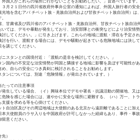
、外国人がこれらの場所に行かないことをお勧めしたい。」旨述べています。
、３月２１日付の四川省政府外事弁公室の通知によれば、外国人旅行者の安全
観光地を含むアバ チベット族・羌族自治州および甘孜チベット族自治州）は
す。
省、甘粛省及び四川省のアバ チベット族・羌族自治州、甘孜チベット族自治
おいては、デモや暴動が発生しており、治安部隊との衝突などにより治安情勢
検討してください。」に引き上げます。これらの地域に渡航・滞在を予定され
検討を行い、渡航する場合には、デモや騒動が起きている危険地域には決して
策を講じてください。
ガニスタンとの国境付近：「渡航の是非を検討してください。」
タン国内の不安定な治安情勢が同国と隣接する地域に影響を及ぼす可能性があ
含め、自らの安全につき真剣に検討されることをお勧めします。
スタンについては、別途「危険情報」が発出されています。）
当たっての注意事項
が発生している場合、（イ）興味本位でデモや署名・抗議活動の開催地、又は
に危険を感じた場合には、速やかに安全な場所に避難する、（ハ）万一、トラ
ら支援を求める等を心掛けてください。
ット自治区及びその周辺地域は大使館のある北京から遠距離であることに加え
日本大使館員のラサ入りを中国政府が許可しなかった経緯もあり、事件・事故
御留意ください。
せ先）