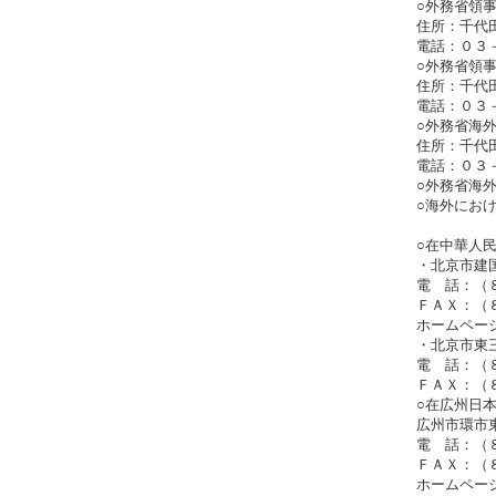
○外務省領
住所：千代
電話：０３
○外務省領
住所：千代
電話：０３
○外務省海
住所：千代
電話：０３
○外務省海
○海外における誘拐
○在中華人
・北京市建
電 話：（
ＦＡＸ：（
ホームページ：htt
・北京市東
電 話：（
ＦＡＸ：（
○在広州日
広州市環市東
電 話：（
ＦＡＸ：（
ホームページ：htt