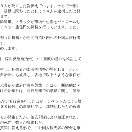
９人が死亡した旨伝えています。一方で一部に
、暴動に関わったとして２４人を逮捕したと発
ます。
輸送車、トラックが市内中心部をパトロールし
チベット族住民の摘発を行っています。また、
都（四川省）から同自治区内への外国人旅行者
す。
めします。
州、涼山彝族自治州）：「渡航の是非を検討して
生し、死傷者が出る等情勢が悪化しましたが、
自治州にも波及し、各地で以下のような事件が
ぶ暴徒が政府庁舎を襲撃したほか、断続的にデ
けの新華社は、同自治州での暴動に関し、警察
らがデモ行進を行ったほか、チベット人による警
２３日付けの新華社では、沈静化したとの報道
モが発生したが、治安部隊により鎮圧された。
が死亡、数人が負傷した。
質問に答える形で、「外国人観光客の安全を確