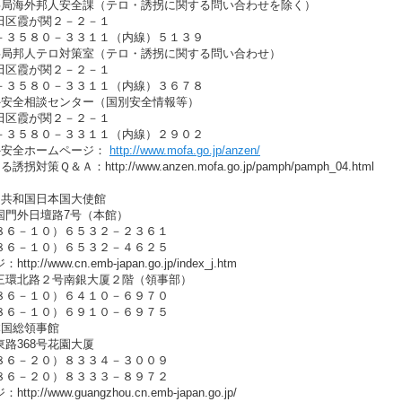
事局海外邦人安全課（テロ・誘拐に関する問い合わせを除く）
田区霞が関２－２－１
－３５８０－３３１１（内線）５１３９
事局邦人テロ対策室（テロ・誘拐に関する問い合わせ）
田区霞が関２－２－１
－３５８０－３３１１（内線）３６７８
外安全相談センター（国別安全情報等）
田区霞が関２－２－１
－３５８０－３３１１（内線）２９０２
外安全ホームページ：
http://www.mofa.go.jp/anzen/
対策Ｑ＆Ａ：http://www.anzen.mofa.go.jp/pamph/pamph_04.html
民共和国日本国大使館
国門外日壇路7号（本館）
８６－１０）６５３２－２３６１
８６－１０）６５３２－４６２５
p://www.cn.emb-japan.go.jp/index_j.htm
三環北路２号南銀大厦２階（領事部）
８６－１０）６４１０－６９７０
８６－１０）６９１０－６９７５
本国総領事館
路368号花園大厦
８６－２０）８３３４－３００９
８６－２０）８３３３－８９７２
p://www.guangzhou.cn.emb-japan.go.jp/