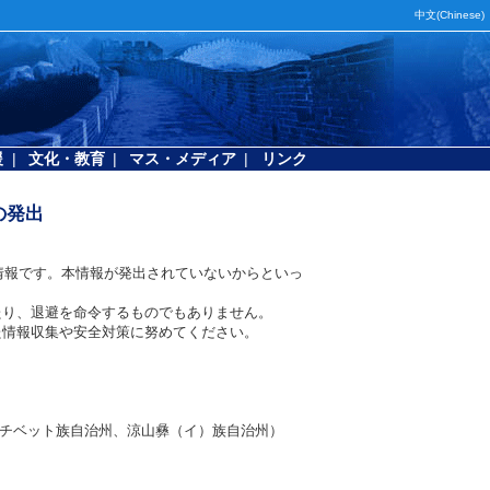
中文(Chinese)
援
|
文化・教育
|
マス・メディア
|
リンク
の発出
情報です。本情報が発出されていないからといっ
たり、退避を命令するものでもありません。
た情報収集や安全対策に努めてください。
）チベット族自治州、涼山彝（イ）族自治州）