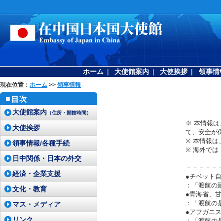
ホーム
|
大使館案内
|
大使挨拶
|
領事情
現在位置：
ホーム
>>
領事情報
大使館案内
（住所・開館時間）
※ 本情報
大使挨拶
て、安全が
※ 本情報
領事情報/各種手続
※ 海外で
日中関係・日本の外交
－－－－－
経済・企業支援
●チベット
：「渡航の
文化・教育
●青海省、
：「渡航の
マス・メディア
●アフガニ
リンク
：「渡航の