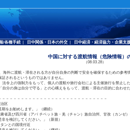
報/各種手続
|
日中関係・日本の外交
|
日中経済・経済協力・企業支
中国に対する渡航情報（危険情報）
（08.03.28）
は、海外に渡航・滞在される方が自分自身の判断で安全を確保するための参考
保証されるというものではありません。
は、法令上の強制力をもって、個人の渡航や旅行会社による主催旅行を禁止し
は「自分の身は自分で守る」との心構えをもって、渡航・滞在の目的に合わせ
－－－－－－－－－－－－－－－－－－－－－－－－－－－－－
自治区
延期をお勧めします。」（継続）
甘粛省及び四川省（アバ チベット族・羌（チャン）族自治州、甘孜（カンゼ
是非を検討してください。」（新規）
スタンとの国境付近
是非を検討してください。」（継続）