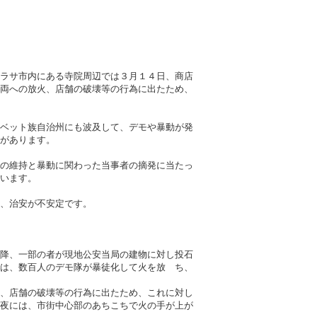
ラサ市内にある寺院周辺では３月１４日、商店
両への放火、店舗の破壊等の行為に出たため、
ベット族自治州にも波及して、デモや暴動が発
があります。
の維持と暴動に関わった当事者の摘発に当たっ
います。
、治安が不安定です。
降、一部の者が現地公安当局の建物に対し投石
は、数百人のデモ隊が暴徒化して火を放 ち、
、店舗の破壊等の行為に出たため、これに対し
夜には、市街中心部のあちこちで火の手が上が