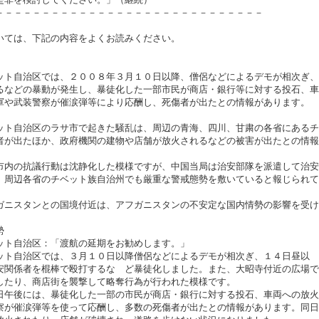
－－－－－－－－－－－－－－－－－－－－－－－－－－－－－
いては、下記の内容をよくお読みください。
ット自治区では、２００８年３月１０日以降、僧侶などによるデモが相次ぎ、
るなどの暴動が発生し、暴徒化した一部市民が商店・銀行等に対する投石、車
軍や武装警察が催涙弾等により応酬し、死傷者が出たとの情報があります。
ット自治区のラサ市で起きた騒乱は、周辺の青海、四川、甘粛の各省にあるチ
者が出たほか、政府機関の建物や店舗が放火されるなどの被害が出たとの情報
市内の抗議行動は沈静化した模様ですが、中国当局は治安部隊を派遣して治安
、周辺各省のチベット族自治州でも厳重な警戒態勢を敷いていると報じられて
ガニスタンとの国境付近は、アフガニスタンの不安定な国内情勢の影響を受け
勢
ット自治区：「渡航の延期をお勧めします。」
ット自治区では、３月１０日以降僧侶などによるデモが相次ぎ、１４日昼以 
安関係者を棍棒で殴打するな ど暴徒化しました。また、大昭寺付近の広場で
したり、商店街を襲撃して略奪行為が行われた模様です。
日午後には、暴徒化した一部の市民が商店・銀行に対する投石、車両への放火
察が催涙弾等を使って応酬し、多数の死傷者が出たとの情報があります。同日