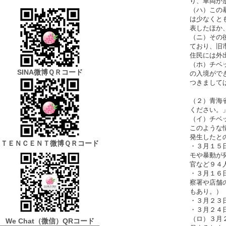
り、車両が
（ハ）この
は少なくと
表したほか
（ニ）その
ており、旧
住民には外
（ホ）チベ
SINA微博ＱＲコード
の入境がで
つきまして
（２）青海
ください。
（イ）チベ
このような
発生したと
ＴＥＮＣＥＮＴ微博ＱＲコード
・３月１５
モや暴動が
官など９４
・３月１６
察署や店舗
もあり。）
・３月２３
・３月２４
（ロ）３月
We Chat
（微信）QRコード