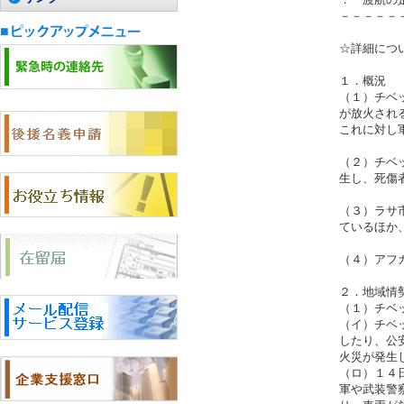
－－－－－
☆詳細につ
１．概況
（１）チベ
が放火され
これに対し
（２）チベ
生し、死傷
（３）ラサ
ているほか
（４）アフ
２．地域情
（１）チベ
（イ）チベ
したり、公
火災が発生
（ロ）１４
軍や武装警