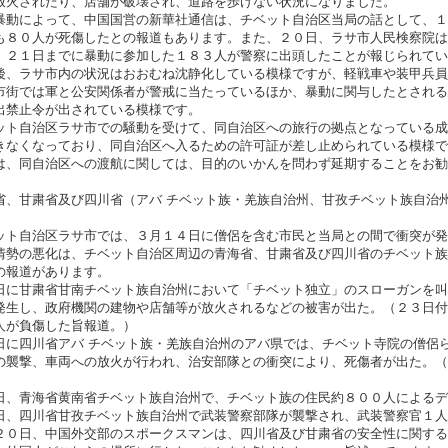
放火されたり、店舗が破壊され、道路を歩けない状況になりました。
暴動によって、中国国営の新華社通信は、チベット自治区当局の話として、１
も８０人が死傷したとの報道もあります。また、２０日、ラサ市人民検察院は
、２１日までに暴動に参加した１８３人が警察に出頭したことが報じられてい
後、ラサ市内の状況はおおむね沈静化している模様ですが、軽戦車や装甲兵員
市街では軍と公安関係者が警戒に当たっているほか、暴動に関与したとされる
出禁止令が出されている模様です。
ット自治区ラサ市での騒動を受けて、同自治区への旅行の拠点となっている成
きなくなっており、同自治区へ入るための許可証が差し止められている模様で
は、同自治区への渡航に関しては、目的のいかんを問わず延期することをお勧
省、甘粛省及び四川省（アバ チベット族・羌族自治州、甘孜チベット族自治
」
ット自治区ラサ市では、３月１４日に僧侶を含む市民と当局との間で衝突が発
情勢の悪化は、チベット自治区周辺の青海省、甘粛省及び四川省のチベット族
の報道があります。
日に甘粛省甘南チベット族自治州において「チベット独立」のスローガンを叫
発生し、政府機関の建物や店舗等が放火されるなどの被害が出た。（２３日付
人が負傷した旨報道。）
日に四川省アバ チベット族・羌族自治州のアバ県では、チベット寺院の僧侶
の襲撃、車両への放火が行われ、治安部隊との衝突により、死傷者が出た。（
日、青海省黄南省チベット族自治州で、チベット族の住民約８００人によるデ
日、四川省甘孜チベット族自治州で武装警察部隊が襲撃され、武装警察官１人
２０日、中国外交部のスポークスマンは、四川省及び甘粛省の安全性に関する