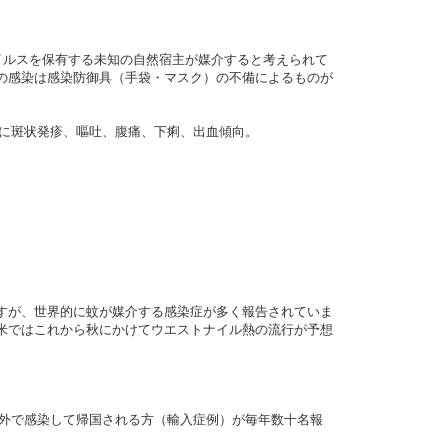
イルスを保有する未知の自然宿主が媒介すると考えられて
の感染は感染防御具（手袋・マスク）の不備によるものが
表に斑状発疹、嘔吐、腹痛、下痢、出血傾向。
すが、世界的に蚊が媒介する感染症が多く報告されていま
米ではこれから秋にかけてウエストナイル熱の流行が予想
海外で感染して帰国される方（輸入症例）が毎年数十名報