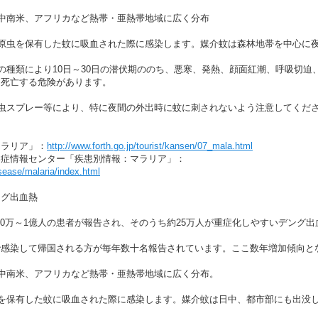
中南米、アフリカなど熱帯・亜熱帯地域に広く分布
ア原虫を保有した蚊に吸血された際に感染します。媒介蚊は森林地帯を中心に
の種類により10日～30日の潜伏期ののち、悪寒、発熱、顔面紅潮、呼吸切
し死亡する危険があります。
虫スプレー等により、特に夜間の外出時に蚊に刺されないよう注意してくだ
マラリア」：
http://www.forth.go.jp/tourist/kansen/07_mala.html
染症情報センター「疾患別情報：マラリア」：
disease/malaria/index.html
ング出血熱
00万～1億人の患者が報告され、そのうち約25万人が重症化しやすいデング
感染して帰国される方が毎年数十名報告されています。ここ数年増加傾向と
中南米、アフリカなど熱帯・亜熱帯地域に広く分布。
を保有した蚊に吸血された際に感染します。媒介蚊は日中、都市部にも出没