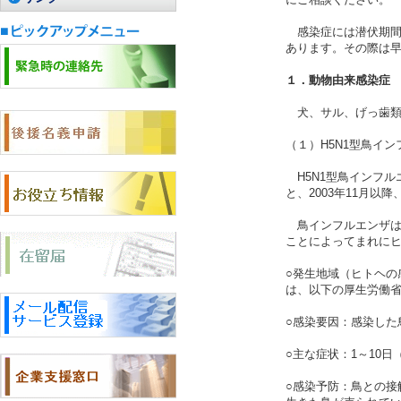
感染症には潜伏期間
あります。その際は
１．動物由来感染
犬、サル、げっ歯類
（１）H5N1型鳥イ
H5N1型鳥インフル
と、2003年11月以
鳥インフルエンザは
ことによってまれに
○発生地域（ヒトヘ
は、以下の厚生労働
○感染要因：感染した
○主な症状：1～10
○感染予防：鳥との接