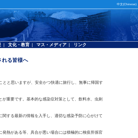
中文(Chinese)
援
|
文化・教育
|
マス・メディア
|
リンク
される皆様へ
ことと思いますが、安全かつ快適に旅行し、無事に帰国す
とが重要です。基本的な感染症対策として、飲料水、虫刺
に関する最新の情報を入手し、適切な感染予防に心がけて
に発熱がある等、具合が悪い場合には積極的に検疫所係官