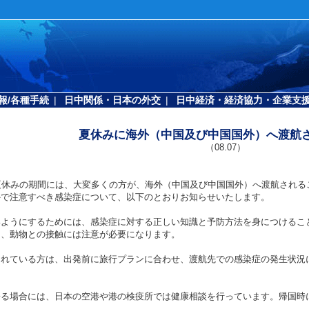
報/各種手続
|
日中関係・日本の外交
|
日中経済・経済協力・企業支
夏休みに海外（中国及び中国国外）へ渡航
（08.07）
夏休みの期間には、大変多くの方が、海外（中国及び中国国外）へ渡航される
外で注意すべき感染症について、以下のとおりお知らせいたします。
ようにするためには、感染症に対する正しい知識と予防方法を身につけるこ
）、動物との接触には注意が必要になります。
れている方は、出発前に旅行プランに合わせ、渡航先での感染症の発生状況
る場合には、日本の空港や港の検疫所では健康相談を行っています。帰国時