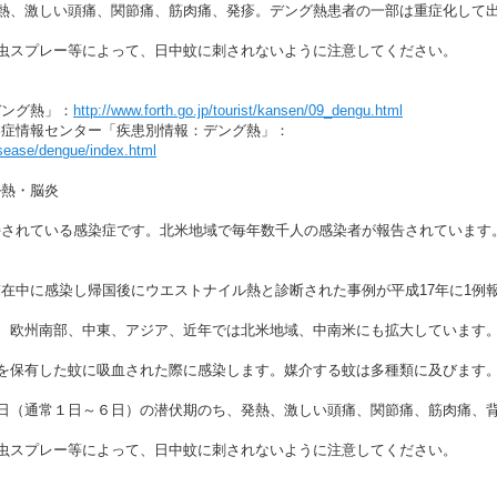
発熱、激しい頭痛、関節痛、筋肉痛、発疹。デング熱患者の一部は重症化して
虫スプレー等によって、日中蚊に刺されないように注意してください。
デング熱」：
http://www.forth.go.jp/tourist/kansen/09_dengu.html
染症情報センター「疾患別情報：デング熱」：
disease/dengue/index.html
ル熱・脳炎
されている感染症です。北米地域で毎年数千人の感染者が報告されています
在中に感染し帰国後にウエストナイル熱と診断された事例が平成17年に1例
、欧州南部、中東、アジア、近年では北米地域、中南米にも拡大しています
を保有した蚊に吸血された際に感染します。媒介する蚊は多種類に及びます
４日（通常１日～６日）の潜伏期のち、発熱、激しい頭痛、関節痛、筋肉痛、
虫スプレー等によって、日中蚊に刺されないように注意してください。