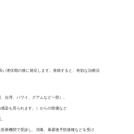
長い潜伏期の後に発症します。発病すると、有効な治療法
。
州、台湾、ハワイ、グアムなど一部）。
の感染も見られます。）からの咬傷など
状。
に医療機関で受診し、消毒、暴露後予防接種などを受け