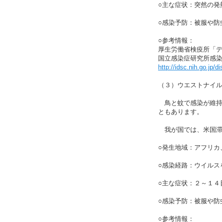
○主な症状：突然の
○感染予防：被服や防
○参考情報：
厚生労働省検疫所「
国立感染症研究所感
http://idsc.nih.go.jp/
（３）ウエストナイ
鳥と蚊で感染が維持
ともあります。
我が国では、米国滞
○発生地域：アフリカ
○感染経路：ウイルス
○主な症状：２～１
○感染予防：被服や防
○参考情報：