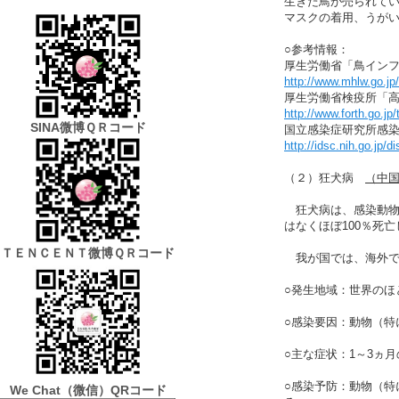
生きた鳥が売られて
マスクの着用、うが
○参考情報：
厚生労働省「鳥イン
http://www.mhlw.go.j
厚生労働省検疫所「
http://www.forth.go.jp
SINA微博ＱＲコード
国立感染症研究所感
http://idsc.nih.go.jp/
（２）狂犬病
（中
狂犬病は、感染動物
はなくほぼ100％死
ＴＥＮＣＥＮＴ微博ＱＲコード
我が国では、海外で犬
○発生地域：世界の
○感染要因：動物（
○主な症状：1～3ヵ
○感染予防：動物（
We Chat
（微信）QRコード