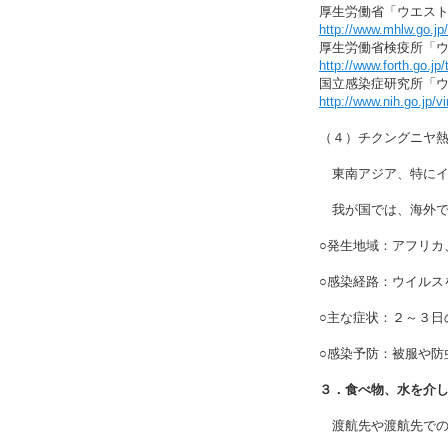
厚生労働省「ウエス
http://www.mhlw.go.j
厚生労働省検疫所「
http://www.forth.go.jp
国立感染症研究所「
http://www.nih.go.jp
（４）チクングニヤ
東南アジア、特にイン
我が国では、海外で感
○発生地域：アフリカ
○感染経路：ウイルス
○主な症状：２～３日
○感染予防：被服や防
３．食べ物、水を介
渡航先や渡航先での