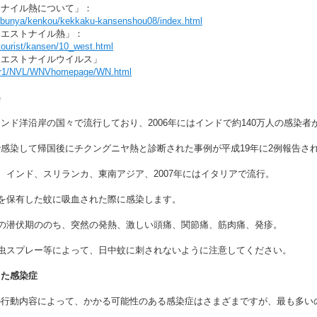
トナイル熱について」：
p/bunya/kenkou/kekkaku-kansenshou08/index.html
ウエストナイル熱」：
/tourist/kansen/10_west.html
ウエストナイルウイルス」
/vir1/NVL/WNVhomepage/WN.html
熱
ド洋沿岸の国々で流行しており、2006年にはインドで約140万人の感染者
染して帰国後にチクングニヤ熱と診断された事例が平成19年に2例報告さ
、インド、スリランカ、東南アジア、2007年にはイタリアで流行。
を保有した蚊に吸血された際に感染します。
の潜伏期ののち、突然の発熱、激しい頭痛、関節痛、筋肉痛、発疹。
虫スプレー等によって、日中蚊に刺されないように注意してください。
した感染症
行動内容によって、かかる可能性のある感染症はさまざまですが、最も多い