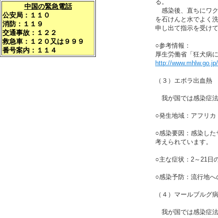
る。
中国の緊急電話
感染後、直ちにワク
公安局：１１０
を石けんと水でよく
消防：１１９
申し出て指示を受け
交通事故：１２２
救急車：１２０又は９９９
○参考情報：
番号案内：１１４
厚生労働省「狂犬病
http://www.mhlw.go.j
（３）エボラ出血熱
我が国では感染症法
○発生地域：アフリカ
○感染要因：感染し
考えられています。
○主な症状：2～21
○感染予防：流行地へ
（４）マールブルグ
我が国では感染症法