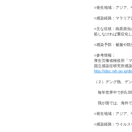
○発生地域：アジア、
○感染経路：マラリ
○主な症状：病原原虫
処しなければ重症化
○感染予防：被服や防
○参考情報：
厚生労働省検疫所「
国立感染症研究所感
http://idsc.nih.go.jp/
（２）デング熱、デ
毎年世界中で約5,0
我が国では、海外で
○発生地域：アジア、
○感染経路：ウイルス