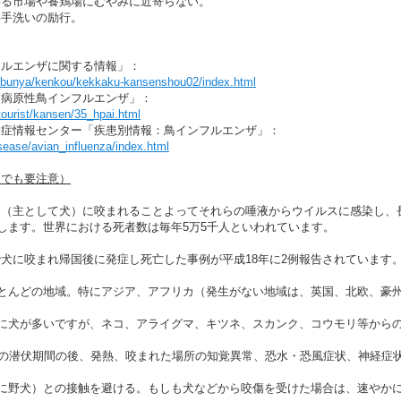
いる市場や養鶏場にむやみに近寄らない。
い手洗いの励行。
フルエンザに関する情報」：
p/bunya/kenkou/kekkaku-kansenshou02/index.html
高病原性鳥インフルエンザ」：
/tourist/kansen/35_hpai.html
染症情報センター「疾患別情報：鳥インフルエンザ」：
disease/avian_influenza/index.html
国でも要注意）
（主として犬）に咬まれることよってそれらの唾液からウイルスに感染し、
亡します。世界における死者数は毎年5万5千人といわれています。
に咬まれ帰国後に発症し死亡した事例が平成18年に2例報告されています
ほとんどの地域。特にアジア、アフリカ（発生がない地域は、英国、北欧、豪
特に犬が多いですが、ネコ、アライグマ、キツネ、スカンク、コウモリ等から
月の潜伏期間の後、発熱、咬まれた場所の知覚異常、恐水・恐風症状、神経症
特に野犬）との接触を避ける。もしも犬などから咬傷を受けた場合は、速やか