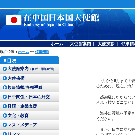
ホーム
|
大使館案内
|
大使挨拶
|
領事情
現在位置：
ホーム
>>
領事情報
大使館案内
（住所・開館時間）
大使挨拶
7月から9月までの
るために、現在、海
領事情報/各種手続
日中関係・日本の外交
感染症にかからない
され（蚊やダニなど
経済・企業支援
海外に渡航を予定さ
文化・教育
ください。
マス・メディア
また、日本に立ち寄
リンク
にご相談ください。