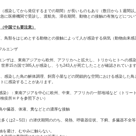
（感染してから発症するまでの期間）が長いものもあり（数日から１週間以
早急に医療機関で受診し、渡航先、滞在期間、動物との接触の有無などについ
症
（中国でも要注意）
、鳥類をはじめとする動物との接触によって人が感染する病気（動物由来感
ンフルエンザ
エンザは、東南アジアから欧州、アフリカへと拡大し、トリからヒトヘの感染
降、世界15カ国で385人が感染し、うち243人が死亡したことが確認されています（
、感染した鳥の解体調理、飼育小屋などの閉鎖的な空間における感染した鳥
ヒトに感染することがあります。
の感染）：東南アジアを中心に欧州、中東、アフリカの一部地域など（トリー
省検疫所ＨＰを参照下さい）
鳥や臓器、体液、糞などとの濃厚な接触
日（多くは2～5日）の潜伏期間ののち、発熱、呼吸器症状、下痢、多臓器不全等
触を避け、むやみに触らない。