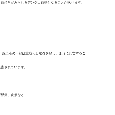
出血傾向がみられるデング出血熱となることがあります。
。感染者の一部は重症化し脳炎を起し、まれに死亡するこ
報告されています。
。
。
背部痛、皮疹など。