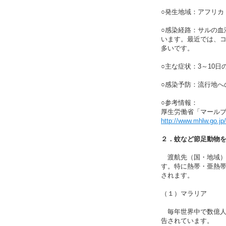
○発生地域：アフリカ
○感染経路：サルの
います。最近では、
多いです。
○主な症状：3～10
○感染予防：流行地へ
○参考情報：
厚生労働省「マール
http://www.mhlw.go.j
２．蚊など節足動物
渡航先（国・地域）
す。特に熱帯・亜熱
されます。
（１）マラリア
毎年世界中で数億人の
告されています。