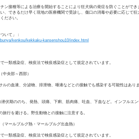
チン接種等による治療を開始することにより狂犬病の発症を防ぐことができ
洗い、できるだけ早く現地の医療機関で受診し、傷口の消毒や必要に応じて狂
てください。
について」：
p/bunya/kenkou/kekkaku-kansenshou10/index.html
で一類感染症、検疫法で検疫感染症として規定されています。
（中央部～西部）
たサルの血液、分泌物、排泄物、唾液などとの接触でも感染する可能性はあり
日の潜伏期ののち、発熱、頭痛、下痢、筋肉痛、吐血、下血など。インフルエ
の旅行を避ける。野生動物との接触に注意する。
病（マールブルグ熱・マールブルグ出血熱）
で一類感染症、検疫法で検疫感染症として規定されています。