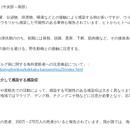
（中央部～南部）
血液、分泌物、排泄物、唾液などとの接触により感染する例が多いですが、ウ
コウモリから感染した可能性のある事例も報告されています。ヒトからヒトへ
日の潜伏期ののち、初期には発熱、頭痛、悪寒、下痢、筋肉痛など。その後体
の旅行を避ける。野生動物との接触に注意する。
ブルグ病に関する海外渡航者への注意喚起について」：
p/bunya/kenkou/kekkaku-kansenshou25/index.html
を介して感染する感染症
や渡航先での活動によって、感染する可能性のある感染症は大きく異なりま
帯地域ではマラリア、デング熱、チクングニヤ熱などに注意が必要となり、北
患者、150万～270万人の死者がいると報告されています。我が国では、