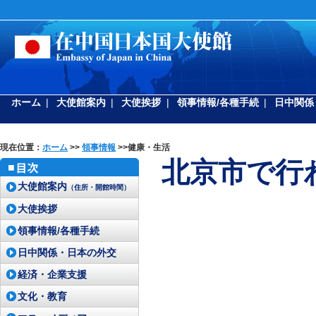
ホーム
|
大使館案内
|
大使挨拶
|
領事情報/各種手続
|
日中関係
現在位置：
ホーム
>>
領事情報
>>健康・生活
北京市で行
大使館案内
（住所・開館時間）
大使挨拶
領事情報/各種手続
日中関係・日本の外交
経済・企業支援
文化・教育