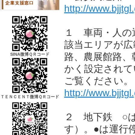
http://www.bjjtgl
１ 車両・人の
該当エリアが広
路、農展館路、
SINA微博ＱＲコード
かく設定されて
ご覧ください
http://www.bjjtgl
ＴＥＮＣＥＮＴ微博ＱＲコード
２ 地下鉄 ○
す）。●は運行