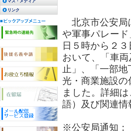
マス・メディア
リンク
北京市公安局は
や軍事パレード
日５時から２３
おいて、「車両
止」、「一部地
光・商業施設の
ました。詳細は
語）及び関連情
※公安局通知