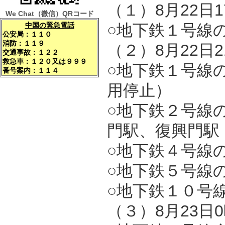
（１）8月22日
We Chat
（微信）QRコード
中国の緊急電話
○地下鉄１号線
公安局：１１０
消防：１１９
（２）8月22日
交通事故：１２２
救急車：１２０又は９９９
○地下鉄１号線
番号案内：１１４
用停止）
○地下鉄２号線
門駅、復興門駅
○地下鉄４号線
○地下鉄５号線
○地下鉄１０号
（３）8月23日