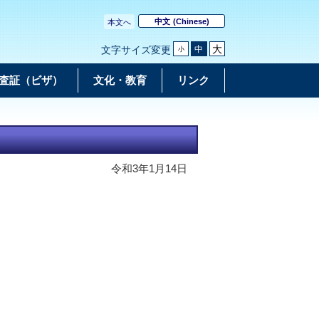
中文
(Chinese)
本文へ
大
中
文字サイズ変更
小
査証（ビザ）
文化・教育
リンク
令和3年1月14日