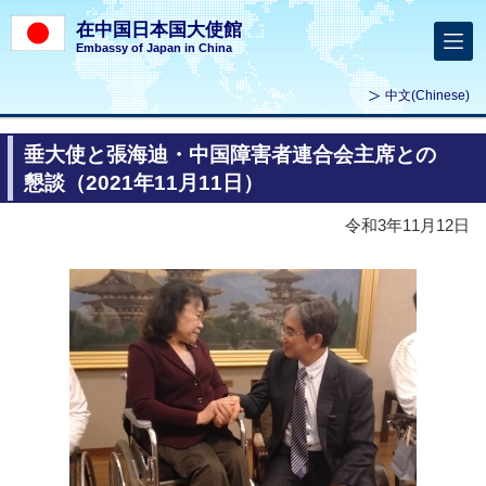
在中国日本国大使館
Embassy of Japan in China
中文
(Chinese)
垂大使と張海迪・中国障害者連合会主席との
懇談（2021年11月11日）
令和3年11月12日