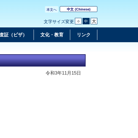
中文
(Chinese)
本文へ
大
中
文字サイズ変更
小
査証（ビザ）
文化・教育
リンク
令和3年11月15日