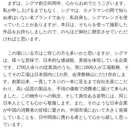
まずは、シグマ創立60周年、心からおめでとうございます。
私が申し上げるまでもなく、シグマは、カメラマンの間で知ら
ぬ者はいない名ブランドであり、私自身も、シグマレンズを使
っていたことがありますが、本日は、そちらを使って撮影した
作品をお持ちしましたので、のちほど御社に贈呈させていただ
ければと思います。
この場にいる方はご存じの方も多いかと思いますが、シグマ
は、様々な意味で、日本的な価値観、美徳を体現している企業
です。1700人余りの従業員のうち、実に1600人が工場勤務、そ
してその工場は日本国内に1カ所、会津磐梯山にだけ存在しま
す。創業以来、一貫してネジの一本に至るまで自社生産にこだ
わり、高い品質の製品を、手頃の価格で消費者に届けて来られ
ました。この物作りへの執念、そして責任ある姿勢には、同じ
日本人としても心から敬服します。また、そのような日本企業
が中国の消費者の皆様に愛され、中国市場において大きく発展
していることを、日中関係に携わる者として心から嬉しく思っ
ています。