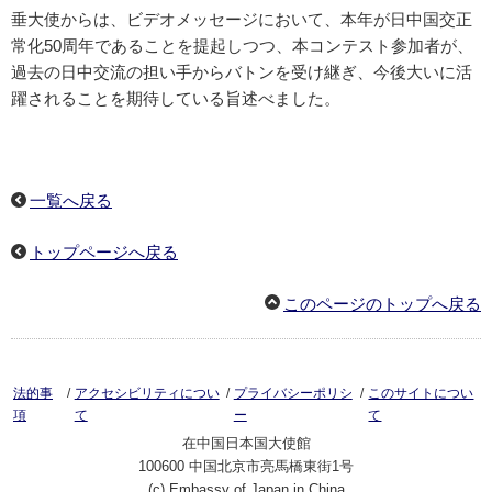
垂大使からは、ビデオメッセージにおいて、本年が日中国交正
常化50周年であることを提起しつつ、本コンテスト参加者が、
過去の日中交流の担い手からバトンを受け継ぎ、今後大いに活
躍されることを期待している旨述べました。
一覧へ戻る
トップページへ戻る
このページのトップへ戻る
/
/
/
法的事
アクセシビリティについ
プライバシーポリシ
このサイトについ
項
て
ー
て
在中国日本国大使館
100600 中国北京市亮馬橋東街1号
(c) Embassy of Japan in China