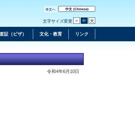
中文
(Chinese)
本文へ
大
中
文字サイズ変更
小
査証（ビザ）
文化・教育
リンク
令和4年6月10日