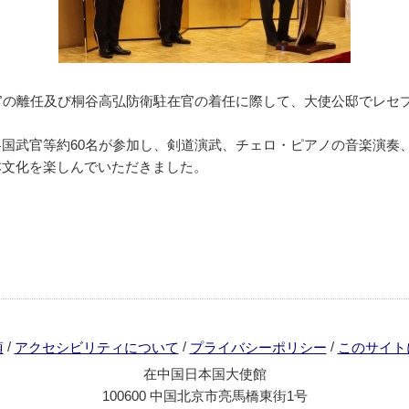
官の離任及び桐谷高弘防衛駐在官の着任に際して、大使公邸でレセ
国武官等約60名が参加し、剣道演武、チェロ・ピアノの音楽演奏
本文化を楽しんでいただきました。
/
/
/
項
アクセシビリティについて
プライバシーポリシー
このサイト
在中国日本国大使館
100600 中国北京市亮馬橋東街1号