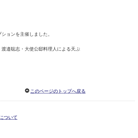
プションを主催しました。
、渡邉聡志・大使公邸料理人による天ぷ
このページのトップへ戻る
について