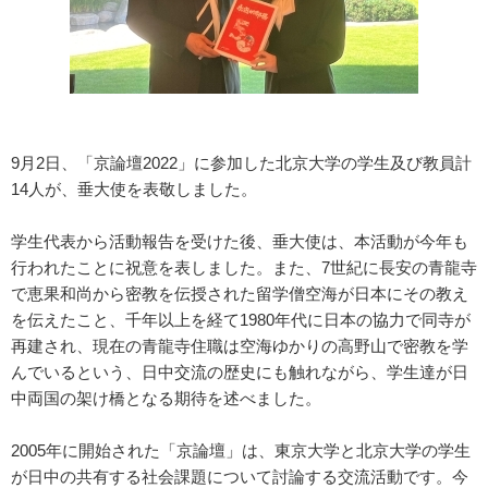
9月2日、「京論壇2022」に参加した北京大学の学生及び教員計
14人が、垂大使を表敬しました。
学生代表から活動報告を受けた後、垂大使は、本活動が今年も
行われたことに祝意を表しました。また、7世紀に長安の青龍寺
で恵果和尚から密教を伝授された留学僧空海が日本にその教え
を伝えたこと、千年以上を経て1980年代に日本の協力で同寺が
再建され、現在の青龍寺住職は空海ゆかりの高野山で密教を学
んでいるという、日中交流の歴史にも触れながら、学生達が日
中両国の架け橋となる期待を述べました。
2005年に開始された「京論壇」は、東京大学と北京大学の学生
が日中の共有する社会課題について討論する交流活動です。今