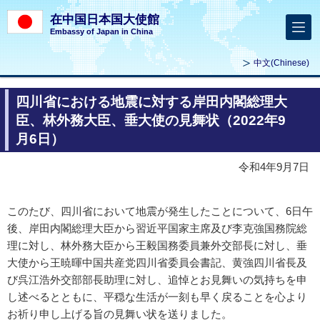
在中国日本国大使館
Embassy of Japan in China
中文
(Chinese)
四川省における地震に対する岸田内閣総理大
臣、林外務大臣、垂大使の見舞状（2022年9
月6日）
令和4年9月7日
このたび、四川省において地震が発生したことについて、6日午
後、岸田内閣総理大臣から習近平国家主席及び李克強国務院総
理に対し、林外務大臣から王毅国務委員兼外交部長に対し、垂
大使から王暁暉中国共産党四川省委員会書記、黄強四川省長及
び呉江浩外交部部長助理に対し、追悼とお見舞いの気持ちを申
し述べるとともに、平穏な生活が一刻も早く戻ることを心より
お祈り申し上げる旨の見舞い状を送りました。