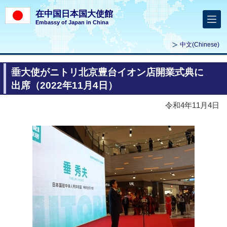
在中国日本国大使館
Embassy of Japan in China
中文
(Chinese)
垂大使がニトリ北京豊台イオン店開業式典に
出席（2022年11月4日）
令和4年11月4日