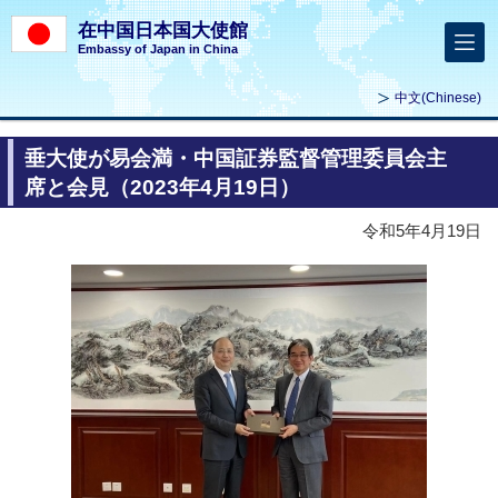
在中国日本国大使館
Embassy of Japan in China
中文
(Chinese)
垂大使が易会満・中国証券監督管理委員会主
席と会見（2023年4月19日）
令和5年4月19日