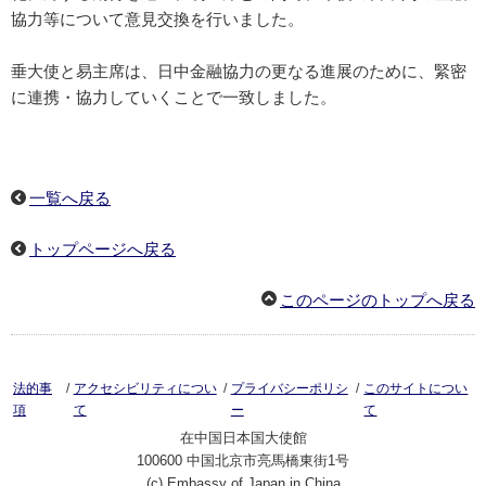
協力等について意見交換を行いました。
垂大使と易主席は、日中金融協力の更なる進展のために、緊密
に連携・協力していくことで一致しました。
一覧へ戻る
トップページへ戻る
このページのトップへ戻る
/
/
/
法的事
アクセシビリティについ
プライバシーポリシ
このサイトについ
項
て
ー
て
在中国日本国大使館
100600 中国北京市亮馬橋東街1号
(c) Embassy of Japan in China