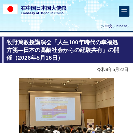
在中国日本国大使館
Embassy of Japan in China
中文
(Chinese)
牧野篤教授講演会「人生100年時代の幸福処
方箋―日本の高齢社会からの経験共有」の開
催（2026年5月16日）
令和8年5月22日