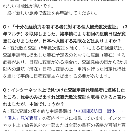
れない可能性が高いです。
必ず新しい旅券で査証を再申請してください。
Q：「十分な経済力を有する者に対する個人観光数次査証」（3
年マルチ）を取得しました。諸事情により初回の渡航日程が変
更になりましたが、日本へ入国する期限などはありますか？
A：観光数次査証（5年数次査証を除く。）による初回渡航は、
査証申請時に提出した滞在予定表のとおりに渡航（滞在）する
必要があり、日程に変更がある場合は、査証発給の日から3か月
以内の渡航（滞在）日程に変更の上、申請を行った指定旅行社
を通じて事前に日程変更届を提出する必要があります。
Q：インターネット上で見つけた査証申請代理業者に連絡した
ところ、旅券のみ提出すれば観光数次査証を取得できると言わ
れましたが、本当でしょうか？
A：観光査証の基本的な申請書類は
「中国国民訪日「団体」・
「個人」観光査証」
の案内ページに掲載しています。インター
ネット上で旅券以外の一部または全部の書類の省略が可能と宣