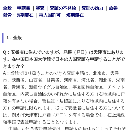
全般
｜
申請書
｜
審査
｜
査証の不発給
｜
査証の効力
｜
旅券
｜
就労・長期滞在
｜
再入国許可
｜
短期滞在
｜
1．全般
Q：安徽省に住んでいますが、戸籍（戸口）は天津市にありま
す。在中国日本国大使館で日本の入国査証を申請することがで
きますか？
A：当館で取り扱うことのできる査証申請は、北京市、天津
市、陝西省、山西省、甘粛省、河南省、河北省、湖北省、湖南
省、青海省、新疆ウイグル自治区、寧夏回族自治区、チベット
自治区、内蒙古自治区のいずれかに居住する方（右地域内に戸
籍を有さない場合、暫住証・居留証により右地域内に居住する
方）の申請に限られます。従って安徽省に居住する方について
は、例えば天津市に戸籍（戸口）を有する場合でも、在上海総
領事館で査証申請することとなります。
中国における査証申請先は、申請人の居住地によってそれぞ