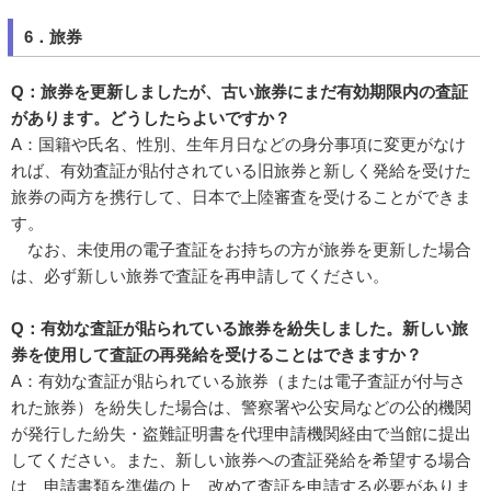
6．旅券
Q：旅券を更新しましたが、古い旅券にまだ有効期限内の査証
があります。どうしたらよいですか？
A：国籍や氏名、性別、生年月日などの身分事項に変更がなけ
れば、有効査証が貼付されている旧旅券と新しく発給を受けた
旅券の両方を携行して、日本で上陸審査を受けることができま
す。
なお、未使用の電子査証をお持ちの方が旅券を更新した場合
は、必ず新しい旅券で査証を再申請してください。
Q：有効な査証が貼られている旅券を紛失しました。新しい旅
券を使用して査証の再発給を受けることはできますか？
A：有効な査証が貼られている旅券（または電子査証が付与さ
れた旅券）を紛失した場合は、警察署や公安局などの公的機関
が発行した紛失・盗難証明書を代理申請機関経由で当館に提出
してください。また、新しい旅券への査証発給を希望する場合
は、申請書類を準備の上、改めて査証を申請する必要がありま