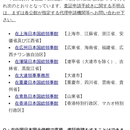
れ次のとおりとなっています。
査証申請手続きに関する不明点
は、まずは各公館が指定する代理申請機関等へお問い合わせ下
さい。
在上海日本国総領事館
【上海市、江蘇省、浙江省、安
徽省及び江西省】
在広州日本国総領事館
【広東省、海南省、福建省、広
西チワン族自治区】
在瀋陽日本国総領事館
【遼寧省（大連市を除く）、吉
林省、黒龍江省】
在大連領事事務所
【大連市】
在重慶日本国総領事館
【重慶市、四川省、雲南省、貴
州省】
在青島日本国総領事館
【山東省】
在香港日本国総領事館
【香港特別行政区、マカオ特別
行政区】
Q：在中国日本国大使館で直接、査証申請をすることはできま