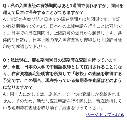
Q：私の入国査証の有効期間はあと1週間で切れますが、同日を
超えて日本に滞在することができますか？
A：査証の有効期間と日本での滞在期間とは無関係です。査証
の有効期間内であれば、日本への上陸申請を行うことは可能で
す。日本での滞在期間は、上陸許可の翌日から起算します。具
体的な日数は、日本上陸の際入国審査官が押印した上陸許可証
印等で確認して下さい。
Q：私は現在、滞在期間90日の短期滞在査証を持っています
が、今度、日本の大学で中国語教師として採用されることにな
り、在留資格認定証明書を所持して「教授」の査証を取得する
予定です。この場合、現在持っている短期滞在査証はどのよう
になりますか？
A：同一人に対しては、原則として一つの査証しか発給されま
せん。そのため、新たな査証申請を行う際には、現在所持して
いる短期滞在査証を取り消す手続きを行って下さい。
ページトップへ戻る