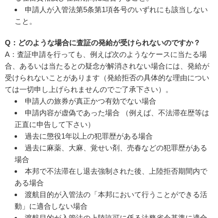
申請人が入管法第5条第1項各号のいずれにも該当しない
こと。
Q：どのような場合に査証の発給が受けられないのですか？
A：査証申請を行っても、例えば次のようなケースに当たる場
合、あるいは当たるとの疑念が解消されない場合には、発給が
受けられないことがあります（発給拒否の具体的な理由につい
ては一切申し上げられませんのでご了承下さい）。
申請人の旅券が真正かつ有効でない場合
申請内容が虚偽であった場合 （例えば、不法滞在歴等は
正直に申告して下さい）
過去に懲役1年以上の犯罪歴がある場合
過去に麻薬、大麻、覚せい剤、売春などの犯罪歴がある
場合
本邦で不法滞在し退去強制された後、上陸拒否期間内で
ある場合
渡航目的が入管法の「本邦において行うことができる活
動」に適合しない場合
渡航目的が入管法の上陸許可に係る法務省令基準に適合