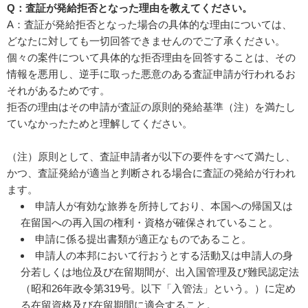
Q：査証が発給拒否となった理由を教えてください。
A：査証が発給拒否となった場合の具体的な理由については、
どなたに対しても一切回答できませんのでご了承ください。
個々の案件について具体的な拒否理由を回答することは、その
情報を悪用し、逆手に取った悪意のある査証申請が行われるお
それがあるためです。
拒否の理由はその申請が査証の原則的発給基準（注）を満たし
ていなかったためと理解してください。
（注）原則として、査証申請者が以下の要件をすべて満たし、
かつ、査証発給が適当と判断される場合に査証の発給が行われ
ます。
申請人が有効な旅券を所持しており、本国への帰国又は
在留国への再入国の権利・資格が確保されていること。
申請に係る提出書類が適正なものであること。
申請人の本邦において行おうとする活動又は申請人の身
分若しくは地位及び在留期間が、出入国管理及び難民認定法
（昭和26年政令第319号。以下「入管法」という。）に定め
る在留資格及び在留期間に適合すること。