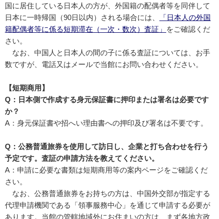
国に居住している日本人の方が、外国籍の配偶者等を同伴して
日本に一時帰国（90日以内）される場合には、
「日本人の外国
籍配偶者等に係る短期滞在（一次・数次）査証」
をご確認くだ
さい。
なお、中国人と日本人の間の子に係る査証については、お手
数ですが、電話又はメールで当館にお問い合わせください。
【短期商用】
Q：日本側で作成する身元保証書に押印または署名は必要です
か？
A：身元保証書や招へい理由書への押印及び署名は不要です。
Q：公務普通旅券を使用して訪日し、企業と打ち合わせを行う
予定です。査証の申請方法を教えてください。
A：申請に必要な書類は短期商用等の案内ページをご確認くだ
さい。
なお、公務普通旅券をお持ちの方は、中国外交部が指定する
代理申請機関である「領事服務中心」を通じて申請する必要が
あります。当館の管轄地域外にお住まいの方は、まず各地方政