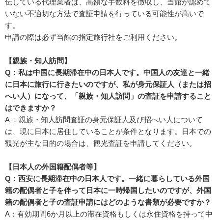
伝している代理業者は、高額な手数料を徴収し、当館が認めて
いない不適切な方法で査証申請を行っている可能性が高いで
す。
申請の際は必ず当館の指定旅行社をご利用ください。
【親族・知人訪問】
Q：私は中国に長期滞在中の日本人です。中国人の友達と一緒
に日本に旅行に行きたいのですが、私が身元保証人（または招
へい人）になって、「親族・知人訪問」の査証を申請すること
はできますか？
A ：親族・知人訪問査証の身元保証人及び招へい人について
は、現に日本に居住していることが条件となります。日本での
観光が主な目的の場合は、観光査証を申請してください。
【日本人の外国籍配偶者等】
Q：西安に長期滞在中の日本人です。一緒に暮らしている外国
籍の配偶者と子を伴って日本に一時帰国したいのですが、外国
籍の配偶者と子の査証申請にはどのような書類が必要ですか？
A：有効期間6か月以上の滞在資格もしくは永住資格を持って中